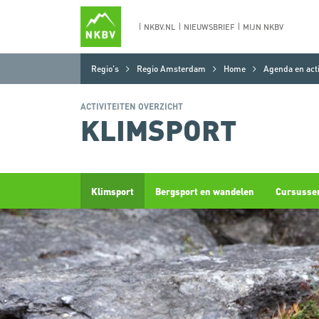
NKBV.NL
NIEUWSBRIEF
MIJN NKBV
Regio's
Regio Amsterdam
Home
Agenda en acti
ACTIVITEITEN OVERZICHT
KLIMSPORT
Klimsport
Bergsport en wandelen
Cursussen